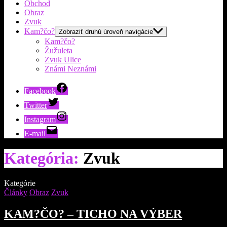
Obchod
Obraz
Zvuk
Kam?čo?
Zobraziť druhú úroveň navigácie
Kam?čo?
Žužuleta
Zvuk Ulice
Známi Neznámi
Facebook
Twitter
Instagram
E-mail
Kategória:
Zvuk
Kategórie
Články
Obraz
Zvuk
KAM?ČO? – TICHO NA VÝBER