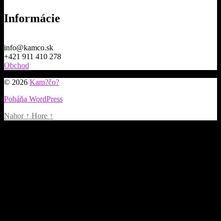
Informácie
info@kamco.sk
+421 911 410 278
Obchod
© 2026
Kam?čo?
Poháňa WordPress
Nahor
↑
Hore
↑