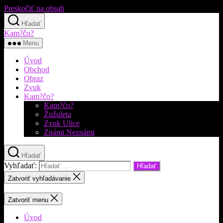
Preskočiť na obsah
Hľadať
Kam?čo?
Menu
Úvod
Obchod
Obraz
Zvuk
Kam?čo?
Kam?čo?
Žužuleta
Zvuk Ulice
Známi Neznámi
Hľadať
Vyhľadať:
Zatvoriť vyhľadávanie
Zatvoriť menu
Úvod