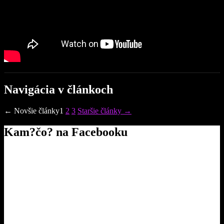
Navigácia v článkoch
←
Novšie
články
1
2
3
Staršie
články
→
Kam?čo? na Facebooku