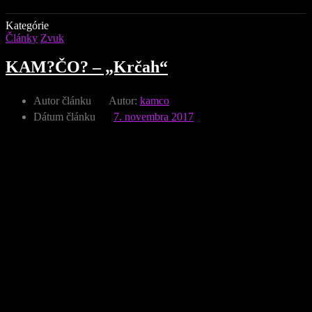
Kategórie
Články
Zvuk
KAM?ČO? – „Krčah“
Autor článku
Autor:
kamco
Dátum článku
7. novembra 2017