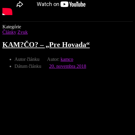
Kategórie
Články
Zvuk
KAM?ČO? – „Pre Hovada“
Autor článku
Autor:
kamco
Dátum článku
20. novembra 2018